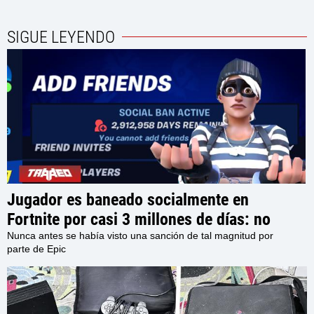
SIGUE LEYENDO
Jugador es baneado socialmente en
Fortnite por casi 3 millones de días: no
podrá interactuar con otros usuarios en el
Nunca antes se había visto una sanción de tal magnitud por
parte de Epic
juego por los próximos 7980 Años