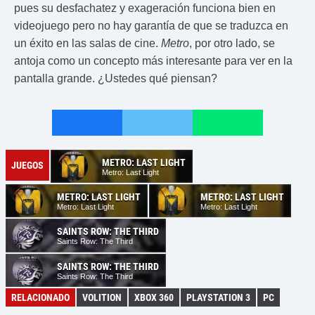
pues su desfachatez y exageración funciona bien en
videojuego pero no hay garantía de que se traduzca en
un éxito en las salas de cine.
Metro
, por otro lado, se
antoja como un concepto más interesante para ver en la
pantalla grande. ¿Ustedes qué piensan?
METRO: LAST LIGHT
JUEGOS
Metro: Last Light
METRO: LAST LIGHT
METRO: LAST LIGHT
Metro: Last Light
Metro: Last Light
SAINTS ROW: THE THIRD
Saints Row: The Third
SAINTS ROW: THE THIRD
Saints Row: The Third
RELACIONADO
VOLITION
XBOX 360
PLAYSTATION 3
PC