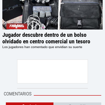
Jugador descubre dentro de un bolso
olvidado en centro comercial un tesoro
retro, con una PlayStation 2, accesorios y
Los jugadores han comentado que envidian su suerte
varios juegos en su interior
COMENTARIOS