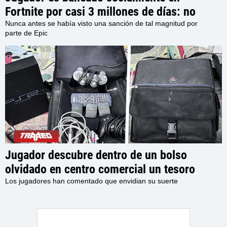
Fortnite por casi 3 millones de días: no
podrá interactuar con otros usuarios en el
Nunca antes se había visto una sanción de tal magnitud por
parte de Epic
juego por los próximos 7980 Años
Jugador descubre dentro de un bolso
olvidado en centro comercial un tesoro
retro, con una PlayStation 2, accesorios y
Los jugadores han comentado que envidian su suerte
varios juegos en su interior