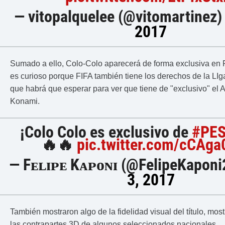
— vitopalquelee (@vitomartinez
2017
Sumado a ello, Colo-Colo aparecerá de forma exclusiva en 
es curioso porque FIFA también tiene los derechos de la LIga
que habrá que esperar para ver que tiene de "exclusivo" el A
Konami.
¡Colo Colo es exclusivo de
#PES
🔥🔥
pic.twitter.com/cCAga
— Fᴇʟɪᴘᴇ Kᴀᴘᴏɴɪ (@FelipeKaponi
3, 2017
También mostraron algo de la fidelidad visual del título, mo
las contrapartes 3D de algunos seleccionados nacionales.