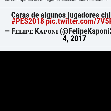
Caras de algunos jugadores chi
#PES2018
pic.twitter.com/7V
— Fᴇʟɪᴘᴇ Kᴀᴘᴏɴɪ (@FelipeKaponi
4, 2017