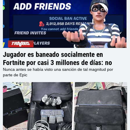
Jugador es baneado socialmente en
Fortnite por casi 3 millones de días: no
podrá interactuar con otros usuarios en el
Nunca antes se había visto una sanción de tal magnitud por
parte de Epic
juego por los próximos 7980 Años