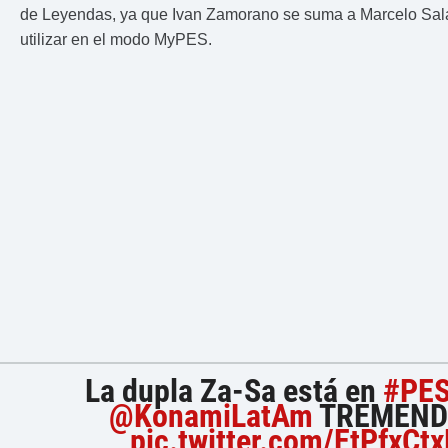
de Leyendas, ya que Ivan Zamorano se suma a Marcelo Sal
utilizar en el modo MyPES.
La dupla Za-Sa está en
#PE
@KonamiLatAm
TREMENDO
pic.twitter.com/EtPfxCtx