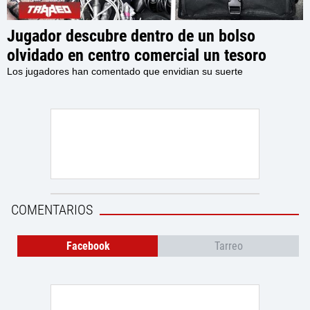
Jugador descubre dentro de un bolso
olvidado en centro comercial un tesoro
retro, con una PlayStation 2, accesorios y
Los jugadores han comentado que envidian su suerte
varios juegos en su interior
COMENTARIOS
Facebook
Tarreo