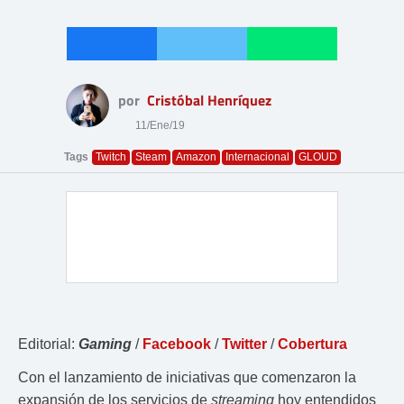
por
Cristóbal Henríquez
11/Ene/19
Tags
Twitch
Steam
Amazon
Internacional
GLOUD
Editorial:
Gaming
/
Facebook
/
Twitter
/
Cobertura
Con el lanzamiento de iniciativas que comenzaron la
expansión de los servicios de
streaming
hoy entendidos