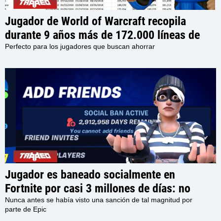
Jugador de World of Warcraft recopila
durante 9 años más de 172.000 líneas de
datos y señala el momento perfecto para
Perfecto para los jugadores que buscan ahorrar
comprar WoW Tokens en The War Within
Jugador es baneado socialmente en
Fortnite por casi 3 millones de días: no
podrá interactuar con otros usuarios en el
Nunca antes se había visto una sanción de tal magnitud por
parte de Epic
juego por los próximos 7980 Años