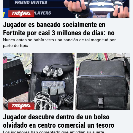
Jugador es baneado socialmente en
Fortnite por casi 3 millones de días: no
podrá interactuar con otros usuarios en el
Nunca antes se había visto una sanción de tal magnitud por
parte de Epic
juego por los próximos 7980 Años
Jugador descubre dentro de un bolso
olvidado en centro comercial un tesoro
Los jugadores han comentado que envidian su suerte