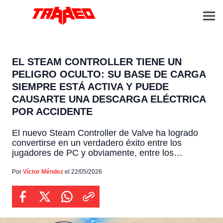
EL STEAM CONTROLLER TIENE UN
PELIGRO OCULTO: SU BASE DE CARGA
SIEMPRE ESTÁ ACTIVA Y PUEDE
CAUSARTE UNA DESCARGA ELÉCTRICA
POR ACCIDENTE
El nuevo Steam Controller de Valve ha logrado
convertirse en un verdadero éxito entre los
jugadores de PC y obviamente, entre los
seguidores y usuarios de la plataforma Steam,
todo esto gracias a sus grandes funciones, a
Por
Víctor Méndez
el 22/05/2026
pesar de tener un precio algo elevado y ciertas
restricciones en su sistema. Como ocurre con
muchos mandos […]