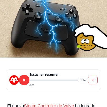
Escuchar resumen
1.1x
▾
0:00
El nuevo
Steam Controller de Valve
ha logrado