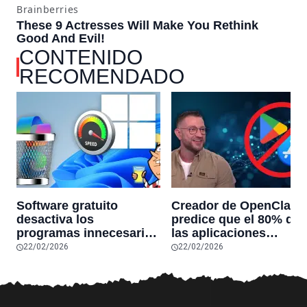
CONTENIDO
RECOMENDADO
Software gratuito
Creador de OpenClaw
desactiva los
predice que el 80% de
programas innecesarios
las aplicaciones
de Windows 11 y
actuales desaparecerá
22/02/2026
22/02/2026
optimiza el PC,
en el futuro: “Solo
reduciendo el uso de la
sobrevivirán las
RAM y mucho más
aplicaciones con
sensores únicos o