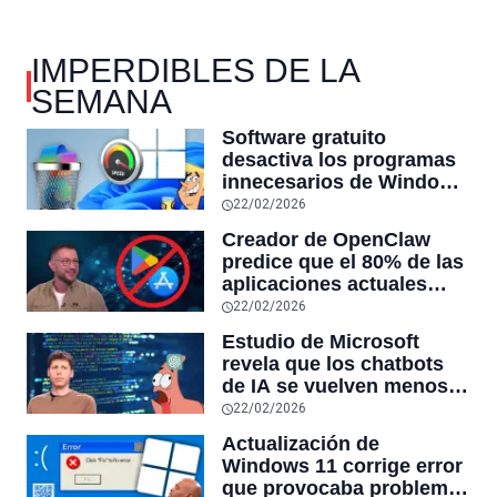
IMPERDIBLES DE LA
SEMANA
Software gratuito
desactiva los programas
innecesarios de Windows
11 y optimiza el PC,
22/02/2026
reduciendo el uso de la
Creador de OpenClaw
RAM y mucho más
predice que el 80% de las
aplicaciones actuales
desaparecerán en el
22/02/2026
futuro: “Solo sobrevivirán
Estudio de Microsoft
las aplicaciones con
revela que los chatbots
sensores únicos o
de IA se vuelven menos
conexiones especiales a
confiables mientras más
22/02/2026
hardware
tiempo hablas con ellos:
Actualización de
la falta de confiabilidad
Windows 11 corrige error
sube un 112%
que provocaba problemas