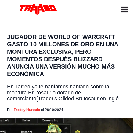
JUGADOR DE WORLD OF WARCRAFT
GASTÓ 10 MILLONES DE ORO EN UNA
MONTURA EXCLUSIVA, PERO
MOMENTOS DESPUÉS BLIZZARD
ANUNCIA UNA VERSIÓN MUCHO MÁS
ECONÓMICA
En Tarreo ya te habíamos hablado sobre la
montura Brutosaurio dorado de
comerciante(Trader's Gilded Brutosaur en inglés)
en World of Warcraft y su polémico precio de $90
dólares, que, aunque para muchos parezca un
Por
Freddy Hurtado
el 28/10/2024
exceso, ha llenado los servidores de jugadores
luciendo su imponente adquisición. Sin embargo,
en medio de este entusiasmo, una historia ha […]