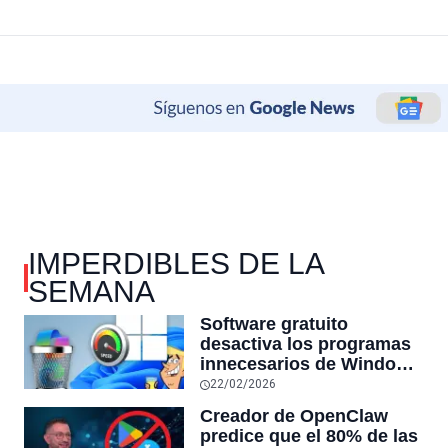
IMPERDIBLES DE LA
SEMANA
Software gratuito
desactiva los programas
innecesarios de Windows
11 y optimiza el PC,
22/02/2026
reduciendo el uso de la
Creador de OpenClaw
RAM y mucho más
predice que el 80% de las