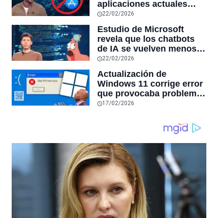
aplicaciones actuales
desaparecerán en el
22/02/2026
futuro: “Solo sobrevivirán
Estudio de Microsoft
las aplicaciones con
revela que los chatbots
sensores únicos o
de IA se vuelven menos
conexiones especiales a
confiables mientras más
22/02/2026
hardware
tiempo hablas con ellos:
Actualización de
la falta de confiabilidad
Windows 11 corrige error
sube un 112%
que provocaba problemas
al jugar en PC: los
17/02/2026
pantallazos azules se
producían desde 2023