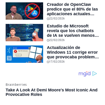
reduciendo el uso de la
Creador de OpenClaw
RAM y mucho más
predice que el 80% de las
aplicaciones actuales
desaparecerán en el
22/02/2026
futuro: “Solo sobrevivirán
Estudio de Microsoft
las aplicaciones con
revela que los chatbots
sensores únicos o
de IA se vuelven menos
conexiones especiales a
confiables mientras más
22/02/2026
hardware
tiempo hablas con ellos:
Actualización de
la falta de confiabilidad
Windows 11 corrige error
sube un 112%
que provocaba problemas
al jugar en PC: los
17/02/2026
pantallazos azules se
producían desde 2023