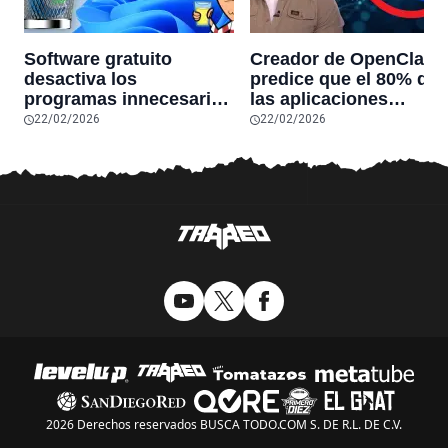
Software gratuito
Creador de OpenClaw
desactiva los
predice que el 80% de
programas innecesarios
las aplicaciones
de Windows 11 y
actuales desaparecerá
22/02/2026
22/02/2026
optimiza el PC,
en el futuro: “Solo
reduciendo el uso de la
sobrevivirán las
RAM y mucho más
aplicaciones con
sensores únicos o
conexiones especiales
hardware
2026 Derechos reservados BUSCA TODO.COM S. DE R.L. DE C.V.