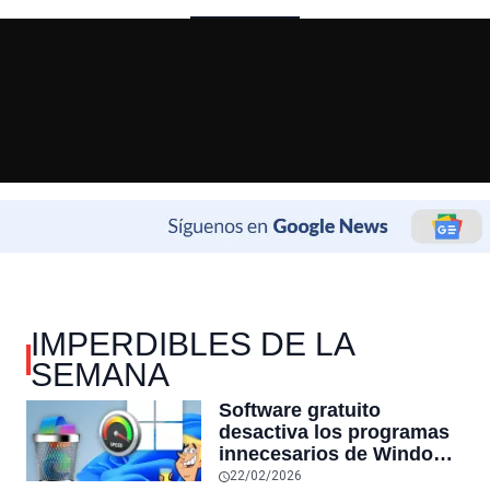
IMPERDIBLES DE LA
SEMANA
Software gratuito
desactiva los programas
innecesarios de Windows
11 y optimiza el PC,
22/02/2026