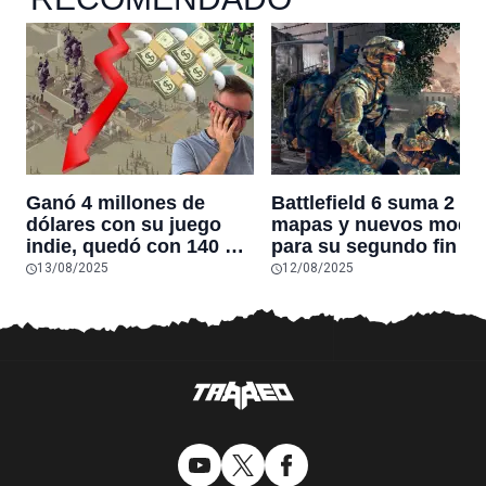
Ganó 4 millones de
Battlefield 6 suma 2
dólares con su juego
mapas y nuevos modo
indie, quedó con 140 mil
para su segundo fin de
de deuda y terminó
semana de beta: vuelv
13/08/2025
12/08/2025
vendiéndolo por 5 mil:
Rush
“Lo perdí todo”