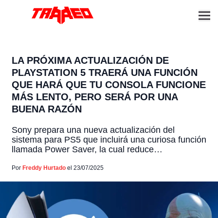
LA PRÓXIMA ACTUALIZACIÓN DE
PLAYSTATION 5 TRAERÁ UNA FUNCIÓN
QUE HARÁ QUE TU CONSOLA FUNCIONE
MÁS LENTO, PERO SERÁ POR UNA
BUENA RAZÓN
Sony prepara una nueva actualización del
sistema para PS5 que incluirá una curiosa función
llamada Power Saver, la cual reduce
intencionalmente el rendimiento de la consola,
con el objetivo de disminuir el consumo
Por
Freddy Hurtado
el 23/07/2025
energético y el impacto ambiental. Sony continúa
trabajando en nuevas funciones para la
PlayStation 5 y, como ya es costumbre, ha
comenzado […]