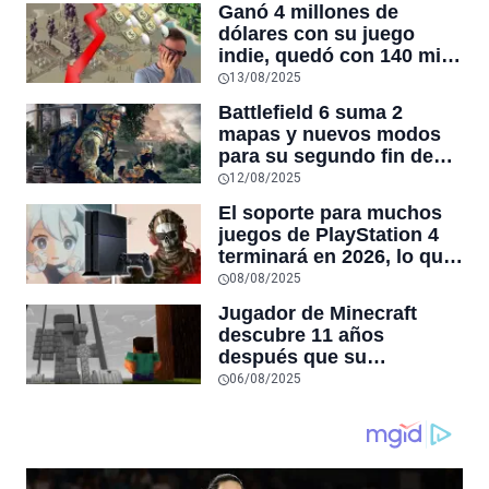
Ganó 4 millones de
dólares con su juego
indie, quedó con 140 mil
de deuda y terminó
13/08/2025
vendiéndolo por 5 mil:
Battlefield 6 suma 2
“Lo perdí todo”
mapas y nuevos modos
para su segundo fin de
semana de beta: vuelve
12/08/2025
Rush
El soporte para muchos
juegos de PlayStation 4
terminará en 2026, lo que
marcaría el verdadero
08/08/2025
inicio de la generación
Jugador de Minecraft
PS5
descubre 11 años
después que su
compañero de aventuras
06/08/2025
murió, y le rinde
homenaje en el juego