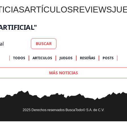
ICIAS
ARTÍCULOS
REVIEWS
JU
RTIFICIAL"
BUSCAR
TODOS
ARTICULOS
JUEGOS
RESEÑAS
POSTS
MÁS NOTICIAS
2025 Derechos reservados BuscaTodo© S.A. de C.V.