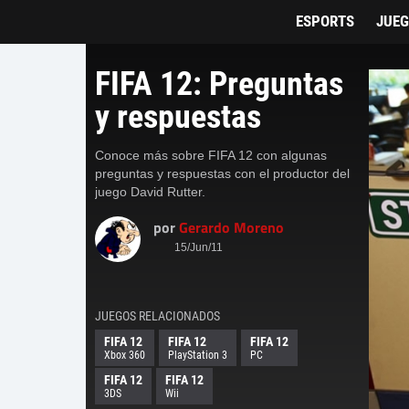
Tarreo
ESPORTS
JUE
FIFA 12: Preguntas
y respuestas
Conoce más sobre FIFA 12 con algunas
preguntas y respuestas con el productor del
juego David Rutter.
por
Gerardo Moreno
15/Jun/11
JUEGOS RELACIONADOS
FIFA 12
FIFA 12
FIFA 12
Xbox 360
PlayStation 3
PC
FIFA 12
FIFA 12
3DS
Wii