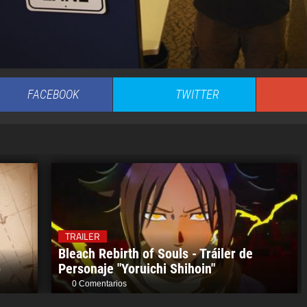
FACEBOOK
TWITTER
TRAILER
Bleach Rebirth of Souls - Tráiler de
o
Personaje "Yoruichi Shihoin"
0 Comentarios