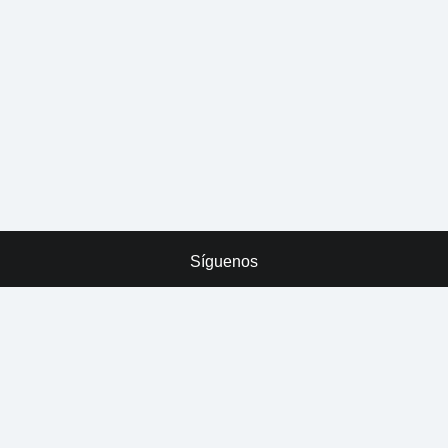
Síguenos
x
ADVERTISING
Tarreo