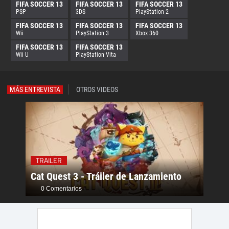
FIFA SOCCER 13
FIFA SOCCER 13
FIFA SOCCER 13
PSP
3DS
PlayStation 2
FIFA SOCCER 13
FIFA SOCCER 13
FIFA SOCCER 13
Wii
PlayStation 3
Xbox 360
FIFA SOCCER 13
FIFA SOCCER 13
Wii U
PlayStation Vita
MÁS ENTREVISTA
OTROS VIDEOS
TRAI
TRAILER
Bleac
Cat Quest 3 - Tráiler de Lanzamiento
Pers
0 Comentarios
0 C