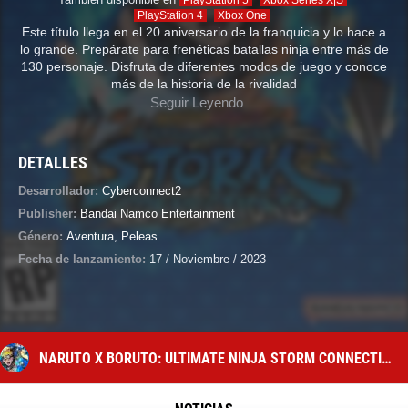
PlayStation 5
Xbox Series X|S
PlayStation 4
Xbox One
Este título llega en el 20 aniversario de la franquicia y lo hace a
lo grande. Prepárate para frenéticas batallas ninja entre más de
130 personaje. Disfruta de diferentes modos de juego y conoce
más de la historia de la rivalidad
Seguir Leyendo
DETALLES
Desarrollador:
Cyberconnect2
Publisher:
Bandai Namco Entertainment
Género:
Aventura
,
Peleas
Fecha de lanzamiento:
17 / Noviembre / 2023
NARUTO X BORUTO: ULTIMATE NINJA STORM CONNECTIONS