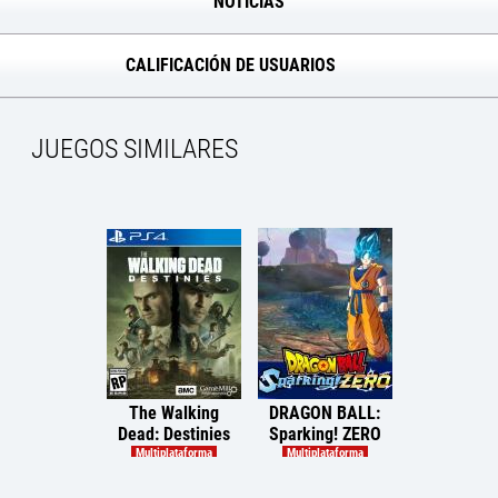
NOTICIAS
CALIFICACIÓN DE USUARIOS
JUEGOS SIMILARES
The Walking
DRAGON BALL:
Final Fantas
Dead: Destinies
Sparking! ZERO
Dawntra
Multiplataforma
Multiplataforma
PlayStatio