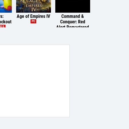
s:
Age of Empires IV
Command &
ockout
Conquer: Red
PC
Alert Remastered
 X|S
PC