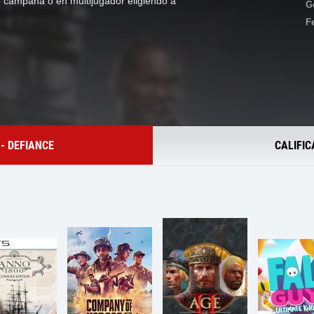
 campaña o en multijugador eligiendo a
G
F
- DEFIANCE
CALIFIC