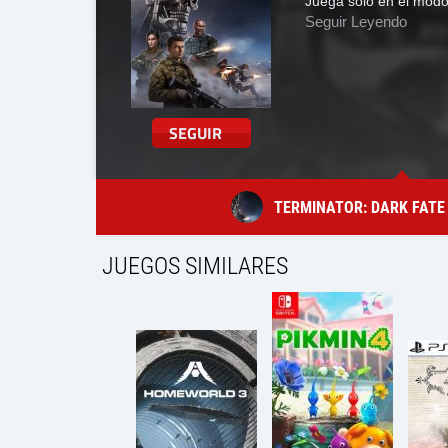
Juega solo en el modo
Seguir Leyendo
SEGUIR
TERMINATOR: DARK FATE 
JUEGOS SIMILARES