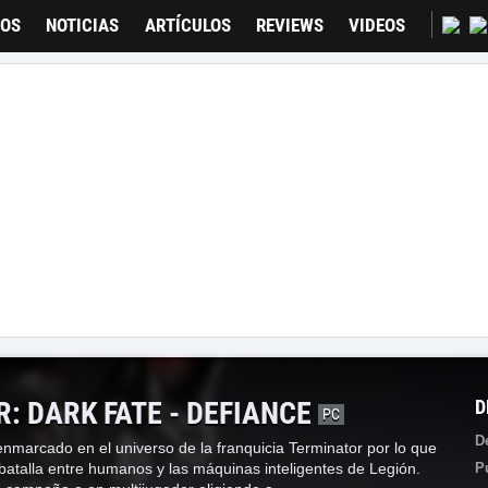
GOS
NOTICIAS
ARTÍCULOS
REVIEWS
VIDEOS
: DARK FATE - DEFIANCE
D
PC
D
enmarcado en el universo de la franquicia Terminator por lo que
batalla entre humanos y las máquinas inteligentes de Legión.
P