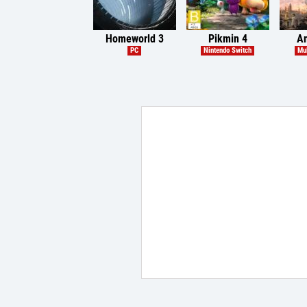
Homeworld 3
Pikmin 4
A
PC
Nintendo Switch
Mul