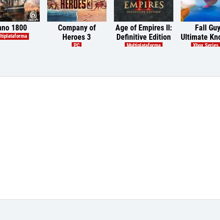
nno 1800
Company of
Age of Empires II:
Fall Guy
Heroes 3
Definitive Edition
Ultimate Kn
tiplataforma
PC
Multiplataforma
Xbox Series