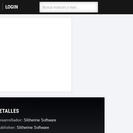
LOGIN
ETALLES
esarrollador:
Slitherine Software
ublisher:
Slitherine Software