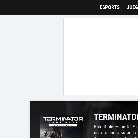
Tarreo
ESPORTS
JUE
TERMINATOR
Este título es un RTS 
estarás inmerso en la 