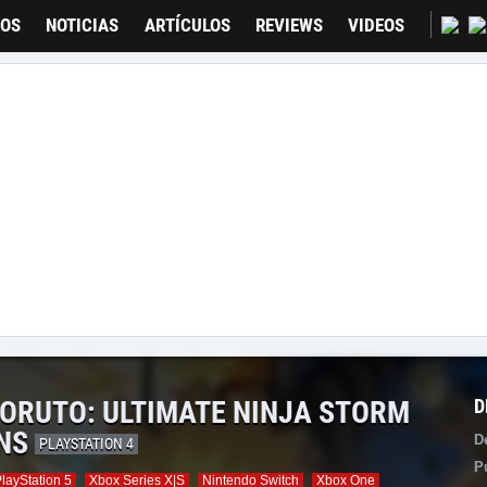
GOS
NOTICIAS
ARTÍCULOS
REVIEWS
VIDEOS
ORUTO: ULTIMATE NINJA STORM
D
NS
D
PLAYSTATION 4
P
layStation 5
Xbox Series X|S
Nintendo Switch
Xbox One