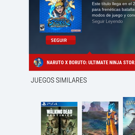
Este título llega en el
para frenéticas batall
modos de juego y conoc
Seguir Leyendo
SEGUIR
NARUTO X BORUTO: ULTIMATE NINJA STORM CONNECTIONS
JUEGOS SIMILARES