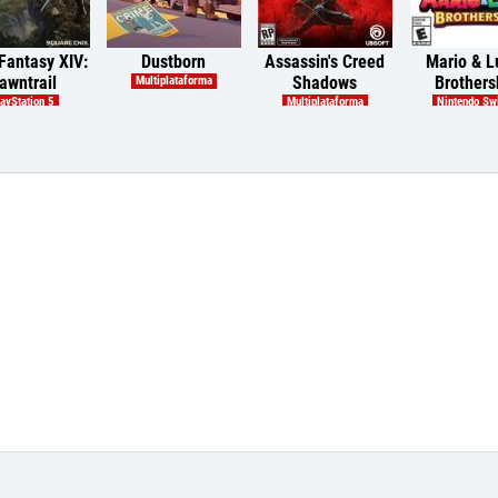
 Fantasy XIV:
Dustborn
Assassin's Creed
Mario & Lu
awntrail
Shadows
Brothers
Multiplataforma
ayStation 5
Multiplataforma
Nintendo Sw