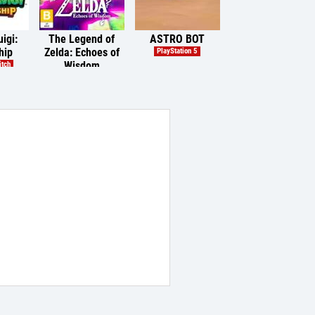
igi:
The Legend of
ASTRO BOT
hip
Zelda: Echoes of
PlayStation 5
Wisdom
itch
Nintendo Switch