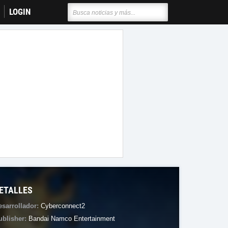
LOGIN
ETALLES
esarrollador:
Cyberconnect2
ublisher:
Bandai Namco Entertainment