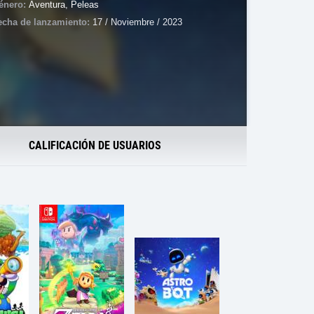
énero:
Aventura
,
Peleas
echa de lanzamiento:
17 / Noviembre / 2023
CALIFICACIÓN DE USUARIOS