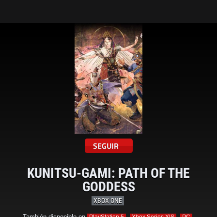
Tarreo
SEGUIR
KUNITSU-GAMI: PATH OF THE
GODDESS
XBOX ONE
También disponible en