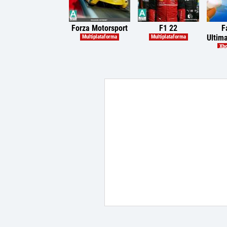
Forza Motorsport
F1 22
F
Ultim
Multiplataforma
Multiplataforma
Xbo