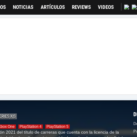
GOS
NOTICIAS
ARTÍCULOS
REVIEWS
VIDEOS
D
ERIES X|S
D
Xbox One
PlayStation 4
PlayStation 5
P
ión 2021 del título de carreras que cuenta con la licencia de la