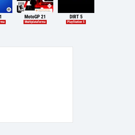
1
MotoGP 21
DIRT 5
orma
Multiplataforma
PlayStation 5