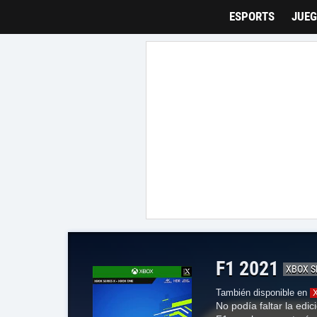
Tarreo
ESPORTS
JUE
F1 2021
XBOX S
También disponible en
No podía faltar la edic