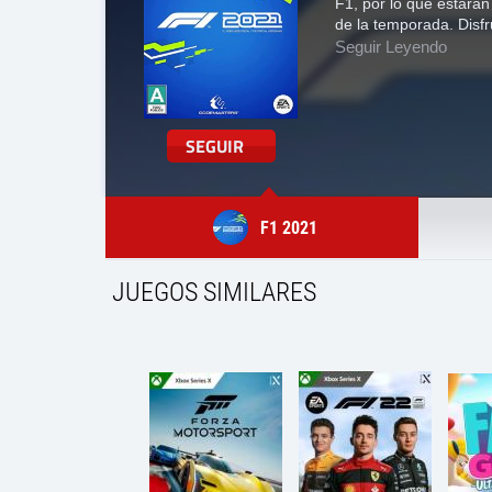
F1, por lo que estarán 
de la temporada. Disf
Seguir Leyendo
SEGUIR
F1 2021
JUEGOS SIMILARES