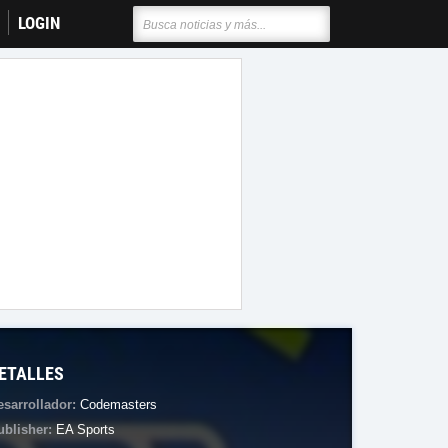
LOGIN
ETALLES
esarrollador:
Codemasters
ublisher:
EA Sports