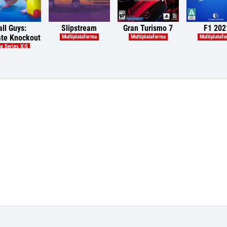
all Guys:
Slipstream
Gran Turismo 7
F1 202
ate Knockout
Multiplataforma
Multiplataforma
Multiplataf
x Series X|S