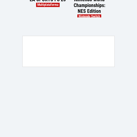
Championships:
Multiplataforma
Multiplataf
NES Edition
Nintendo Switch