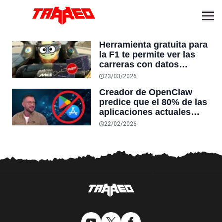
Herramienta gratuita para
la F1 te permite ver las
carreras con datos
ocultos de cada piloto
23/03/2026
como velocidad, frenado
Creador de OpenClaw
y RPM que no aparecen
predice que el 80% de las
en las transmisiones
aplicaciones actuales
oficiales
desaparecerán en el
22/02/2026
futuro: “Solo sobrevivirán
las aplicaciones con
sensores únicos o
conexiones especiales a
hardware