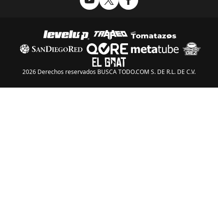
2026 Derechos reservados BUSCA TODO.COM S. DE R.L. DE C.V.