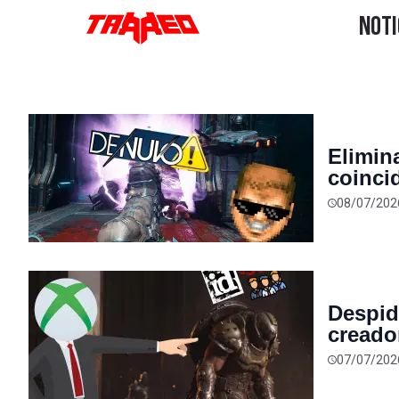
Elimin
coinci
y el a
08/07/202
Despid
creado
person
07/07/202