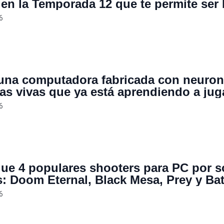
n la Temporada 12 que te permite ser 
ero
6
una computadora fabricada con neuro
s vivas que ya está aprendiendo a jug
or su cuenta
6
ue 4 populares shooters para PC por s
s: Doom Eternal, Black Mesa, Prey y Bat
s en una nueva oferta Humble Bundle
6