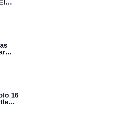
El
nas
ar
olo 16
tle