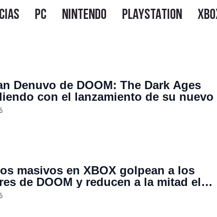
an Denuvo de DOOM: The Dark Ages
diendo con el lanzamiento de su nuevo
nuncio de despidos masivos id Software
6
os masivos en XBOX golpean a los
res de DOOM y reducen a la mitad el
al de id Software
6