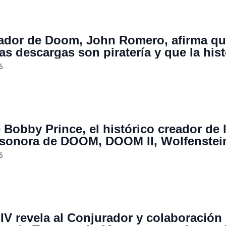
ador de Doom, John Romero, afirma qu
as descargas son piratería y que la hist
industria no es blanco y negro
6
 Bobby Prince, el histórico creador de 
sonora de DOOM, DOOM II, Wolfenstei
ukem 3D que transformó la música en 
6
uegos
 IV revela al Conjurador y colaboración