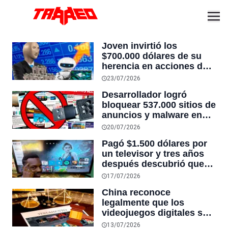
Joven invirtió los
$700.000 dólares de su
herencia en acciones de
Intel justo en el peor día
23/07/2026
de la empresa y fue la
Desarrollador logró
burla de internet: hoy
bloquear 537.000 sitios de
valen $2.3 millones
anuncios y malware en
todos los dispositivos de
20/07/2026
su casa con un chip de $5
Pagó $1.500 dólares por
dólares, sin instalar nada
un televisor y tres años
en cada teléfono o PC
después descubrió que
nunca había visto su
17/07/2026
calidad de imagen real: lo
China reconoce
había estado usando en
legalmente que los
“Modo Demo”
videojuegos digitales son
herencia: una madre
13/07/2026