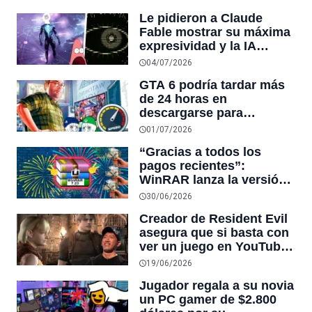
recibió las 87 cuentas de
Le pidieron a Claude
juego de su hijo fallecido
Fable mostrar su máxima
por orden judicial
expresividad y la IA
construyó un generador
04/07/2026
para autorretratarse e
GTA 6 podría tardar más
incluir su voz para ser
de 24 horas en
escuchada
descargarse para
millones de jugadores
01/07/2026
con conexiones lentas, y
“Gracias a todos los
hasta 6 días si el juego
pagos recientes”:
pesa los 676GB que se
WinRAR lanza la versión
rumoran
7.23 y agradece a quienes
30/06/2026
compraron una licencia
Creador de Resident Evil
para apoyar su desarrollo
asegura que si basta con
pese a ser gratuito
ver un juego en YouTube
o Twitch, entonces no era
19/06/2026
lo suficientemente bueno
Jugador regala a su novia
para jugarlo tú mismo
un PC gamer de $2.800