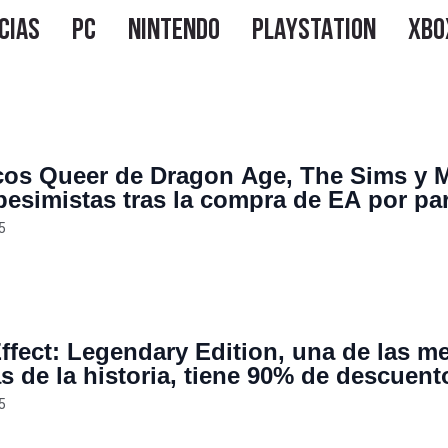
cos Queer de Dragon Age, The Sims y 
 pesimistas tras la compra de EA por pa
 Saudita: “Es indignante que esto camb
5
ffect: Legendary Edition, una de las m
as de la historia, tiene 90% de descuent
 $5.99 USD en Steam, pero la oferta aca
5