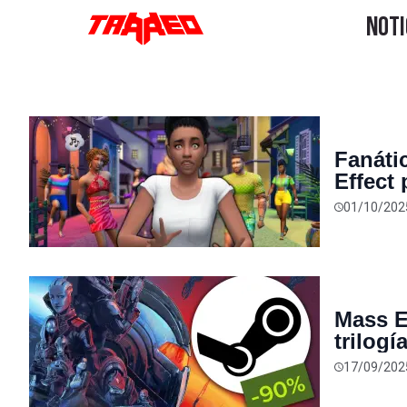
Fanáti
Effect
Arabia
01/10/202
Mass E
trilogí
cuesta
17/09/202
pronto