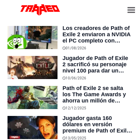
Los creadores de Path of
Exile 2 enviaron a NVIDIA
el PC completo con
monitor, teclado y mouse
01/08/2026
para demostrar un bug
Jugador de Path of Exile
que llevaba año y medio
2 sacrificó su personaje
sin arreglarse porque no
nivel 100 para dar un
lo creían
punto de habilidad a
10/06/2026
todos los jugadores y
Path of Exile 2 se salta
asegura que es el mejor
los The Game Awards y
secreto que ha visto en
ahorra un millón de
un juego
dólares, registrando de
12/12/2025
todas maneras casi
Jugador gasta 160
400.000 visitas en
dólares en versión
YouTube sin el evento
premium de Path of Exile
2 y se llevan dos
13/05/2025