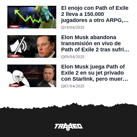
decepciones
El enojo con Path of Exile
2 lleva a 150.000
jugadores a otro ARPG,
que aprovecha para
19/04/2025
lanzar una importante
Elon Musk abandona
actualización
transmisión en vivo de
Path of Exile 2 tras sufrir
insultos por parte de
09/04/2025
jugadores
Elon Musk juega Path of
Exile 2 en su jet privado
con Starlink, pero muere
en el tutorial y se gana las
07/04/2025
burlas de la comunidad