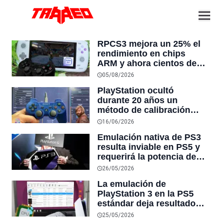
RPCS3 mejora un 25% el
rendimiento en chips
ARM y ahora cientos de
juegos de PS3 corren
05/08/2026
correctamente en Mac,
PlayStation ocultó
Snapdragon y NVIDIA
durante 20 años un
RTX Spark
método de calibración
para eliminar el stick drift
16/06/2026
de los controles de PS3
Emulación nativa de PS3
que los deja como
resulta inviable en PS5 y
nuevos
requerirá la potencia de la
futura PlayStation 6 para
26/05/2026
hacerlo posible
La emulación de
PlayStation 3 en la PS5
estándar deja resultados
dispares, ya que la CPU
25/05/2026