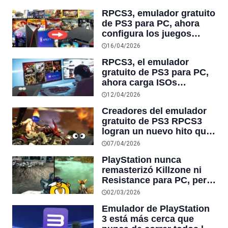
limita el rendimiento en
RPCS3, emulador gratuito
algunos juegos
de PS3 para PC, ahora
configura los juegos
automáticamente usando
16/04/2026
su Wiki para que
RPCS3, el emulador
funcionen sin errores
gratuito de PS3 para PC,
gráficos ni ajustes
ahora carga ISOs
manuales
encriptadas de
12/04/2026
PlayStation 3 sin
Creadores del emulador
necesidad de
gratuito de PS3 RPCS3
desencriptarlas antes
logran un nuevo hito que
el desarrollador de
07/04/2026
Twisted Metal pensaba
PlayStation nunca
imposible: “increíble
remasterizó Killzone ni
trabajo”
Resistance para PC, pero
RPCS3 ahora los corre a
02/03/2026
4K y 60fps
Emulador de PlayStation
3 está más cerca que