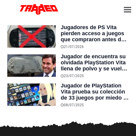
Jugadores de PS Vita
pierden acceso a juegos
que compraron antes del
cierre oficial de la tienda,
21/07/2026
incumpliendo la promesa
Jugador de encuentra su
de PlayStation de
olvidada PlayStation Vita
mantenerlos disponibles
llena de polvo y se vuelve
el hazmerreír de la
23/07/2025
comunidad: “¿la perdiste
Jugador de PlayStation
antes de cristo?”
Vita prueba su colección
de 33 juegos por miedo a
la degradación de
08/07/2025
cartuchos, pero se lleva
una sorpresa positiva