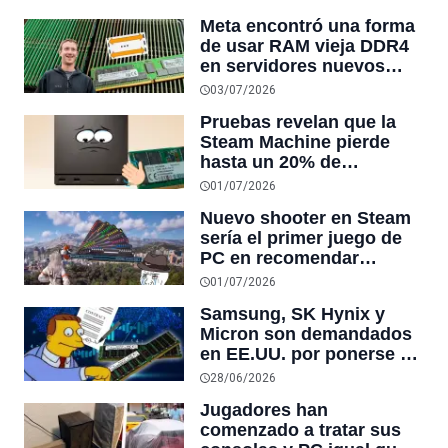
nadie sabe que existe
Meta encontró una forma
de usar RAM vieja DDR4
en servidores nuevos
DDR5, y la solución que
03/07/2026
encontró desafía la lógica
Pruebas revelan que la
del hardware
Steam Machine pierde
hasta un 20% de
rendimiento por usar un
01/07/2026
solo módulo de RAM
Nuevo shooter en Steam
sería el primer juego de
PC en recomendar
oficialmente 64GB de
01/07/2026
RAM
Samsung, SK Hynix y
Micron son demandados
en EE.UU. por ponerse de
acuerdo para mantener la
28/06/2026
DRAM escasa para subir
Jugadores han
los precios
comenzado a tratar sus