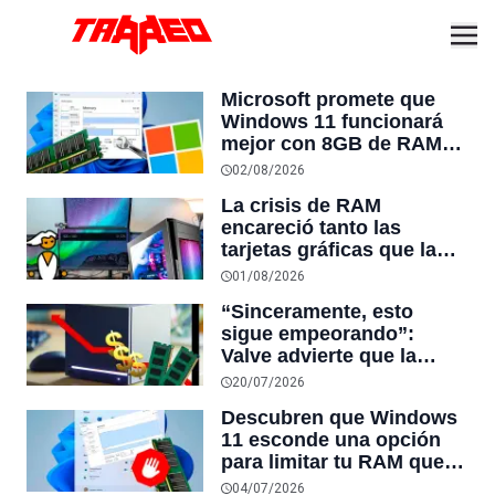
Microsoft promete que
Windows 11 funcionará
mejor con 8GB de RAM
con optimizaciones que
02/08/2026
ya comenzaron para
La crisis de RAM
reducir el consumo de
encareció tanto las
recursos
tarjetas gráficas que la
mitad de los jugadores de
01/08/2026
Steam sigue jugando en
“Sinceramente, esto
1080p aunque los
sigue empeorando”:
monitores 1440p ya
Valve advierte que la
cuestan solo $130 dólares
crisis de las memorias no
20/07/2026
tiene fin a la vista y los
Descubren que Windows
precios seguirán
11 esconde una opción
subiendo
para limitar tu RAM que
lleva décadas ahí y casi
04/07/2026