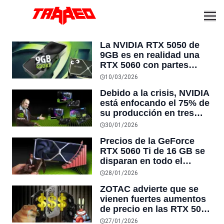
La NVIDIA RTX 5050 de
9GB es en realidad una
RTX 5060 con partes
desactivadas y el bus de
10/03/2026
memoria reducido un
Debido a la crisis, NVIDIA
25%, dejando una GPU
está enfocando el 75% de
que no mejora casi nada
su producción en tres
tarjetas RTX 50 con baja
30/01/2026
memoria VRAM para
Precios de la GeForce
satisfacer la demanda
RTX 5060 Ti de 16 GB se
disparan en todo el
mundo y superan los
28/01/2026
$700 dólares, lo que
ZOTAC advierte que se
provoca que los
vienen fuertes aumentos
jugadores dejen de
de precio en las RTX 5090
comprarla
y RTX 5060: “Además,
27/01/2026