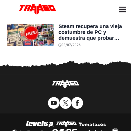
Steam recupera una vieja
costumbre de PC y
demuestra que probar
juegos gratis antes de
03/07/2026
comprarlos sigue
funcionando