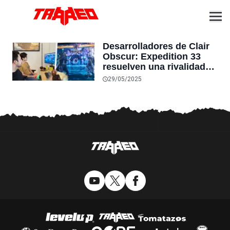
Desarrolladores de Clair
Obscur: Expedition 33
resuelven una rivalidad
interna en Tekken 8… con
29/05/2025
un mod que incluye a sus
propios personajes