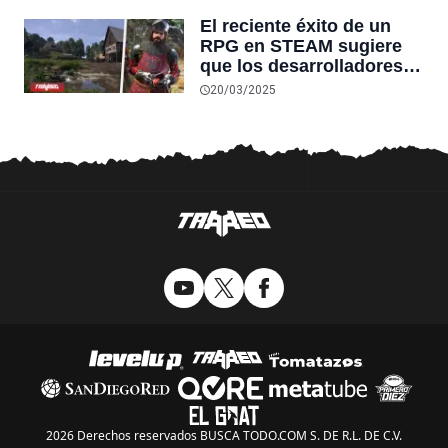
gracias a Unreal Engine 5
El reciente éxito de un
RPG en STEAM sugiere
que los desarrolladores
están apostando por el
20/03/2025
motor gráfico equivocado
2026 Derechos reservados BUSCA TODO.COM S. DE R.L. DE C.V.