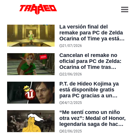
La versión final del
remake para PC de Zelda
Ocarina of Time ya está
disponible gratis con más
21/07/2026
de 5 horas de juego
Cancelan el remake no
oficial para PC de Zelda:
Ocarina of Time tras
anuncio de la versión
22/06/2026
para Nintendo Switch 2
P.T. de Hideo Kojima ya
está disponible gratis
para PC gracias a un
remake hecho por fans en
04/12/2025
Unreal Engine 5
“Me sentí como un niño
otra vez”: Medal of Honor,
legendaria saga de hace
23 años, luce como nueva
02/06/2025