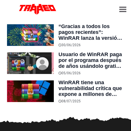
“Gracias a todos los
pagos recientes”:
WinRAR lanza la versión
7.23 y agradece a quienes
30/06/2026
compraron una licencia
Usuario de WinRAR paga
para apoyar su desarrollo
por el programa después
pese a ser gratuito
de años usándolo gratis y
la compañía celebra:
05/06/2026
“¡Por fin nos pagaron!”
WinRAR tiene una
vulnerabilidad crítica que
expone a millones de
usuarios de Windows al
08/07/2025
malware, especialmente a
quienes piratean software