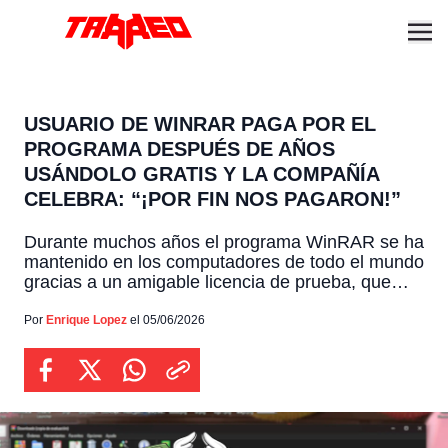
USUARIO DE WINRAR PAGA POR EL
PROGRAMA DESPUÉS DE AÑOS
USÁNDOLO GRATIS Y LA COMPAÑÍA
CELEBRA: “¡POR FIN NOS PAGARON!”
Durante muchos años el programa WinRAR se ha
mantenido en los computadores de todo el mundo
gracias a un amigable licencia de prueba, que
nunca bloquea sus herramientas, generando una
cultura donde casi nadie suele pagar por este
Por
Enrique Lopez
el 05/06/2026
servicio, algo que ciertos usuarios rompen de vez
en cuando, tal como ocurrió recientemente en la
red […]