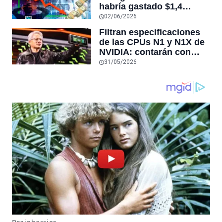
habría gastado $1,4
billones de dólares y aún
02/06/2026
no sería rentable, según
Filtran especificaciones
sitio que rastrea la
de las CPUs N1 y N1X de
economía de este auge
NVIDIA: contarán con
hasta 20 núcleos Arm y el
31/05/2026
modelo estándar llegará
en configuraciones de 12
y 10 núcleos