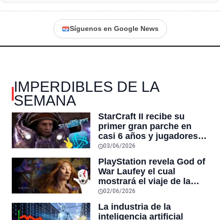
Síguenos en Google News
IMPERDIBLES DE LA
SEMANA
StarCraft II recibe su
primer gran parche en
casi 6 años y jugadores
dicen que es
03/06/2026
“esencialmente un juego
PlayStation revela God of
nuevo”
War Laufey el cual
mostrará el viaje de la
esposa de Kratos tras su
02/06/2026
muerte
La industria de la
inteligencia artificial