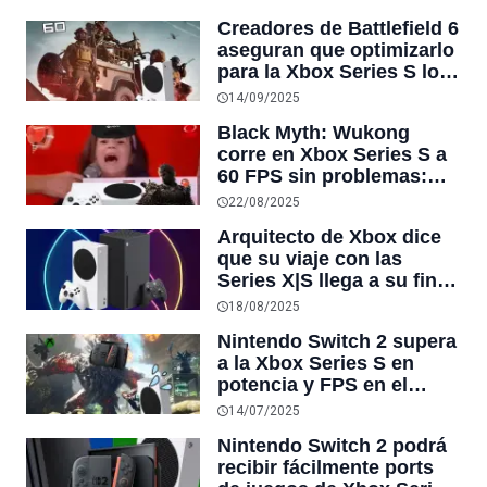
especificaciones
Creadores de Battlefield 6
“sólidas”
aseguran que optimizarlo
para la Xbox Series S lo
hizo más estable y poder
14/09/2025
jugarlo a 60FPS en 1080p
Black Myth: Wukong
corre en Xbox Series S a
60 FPS sin problemas:
“sigue callando bocas”
22/08/2025
Arquitecto de Xbox dice
que su viaje con las
Series X|S llega a su fin,
pero está “emocionado
18/08/2025
por lo que viene”
Nintendo Switch 2 supera
a la Xbox Series S en
potencia y FPS en el
nuevo juego Wild Hearts
14/07/2025
Nintendo Switch 2 podrá
recibir fácilmente ports