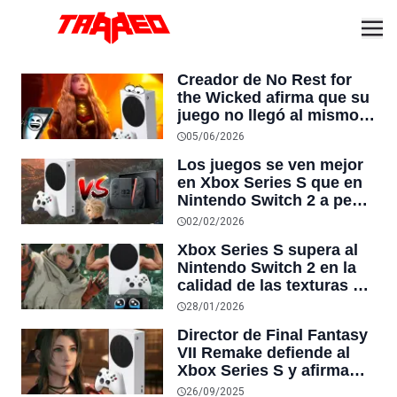
Creador de No Rest for
the Wicked afirma que su
juego no llegó al mismo
tiempo a PlayStation y
05/06/2026
Xbox porque Xbox Series
Los juegos se ven mejor
S “no supera a un
en Xbox Series S que en
teléfono móvil”
Nintendo Switch 2 a pesar
de ser cuatro años más
02/02/2026
vieja y tener menos
Xbox Series S supera al
memoria RAM, lo que
Nintendo Switch 2 en la
sorprende a los
calidad de las texturas de
jugadores
Final Fantasy VII Remake,
28/01/2026
a pesar de tener menos
Director de Final Fantasy
memoria RAM
VII Remake defiende al
Xbox Series S y afirma
que tiene
26/09/2025