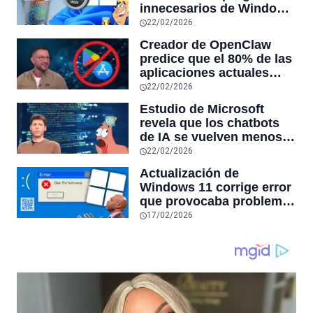
innecesarios de Windows
11 y optimiza el PC,
22/02/2026
reduciendo el uso de la
Creador de OpenClaw
RAM y mucho más
predice que el 80% de las
aplicaciones actuales
desaparecerán en el
22/02/2026
futuro: “Solo sobrevivirán
Estudio de Microsoft
las aplicaciones con
revela que los chatbots
sensores únicos o
de IA se vuelven menos
conexiones especiales a
confiables mientras más
22/02/2026
hardware
tiempo hablas con ellos:
Actualización de
la falta de confiabilidad
Windows 11 corrige error
sube un 112%
que provocaba problemas
al jugar en PC: los
17/02/2026
pantallazos azules se
producían desde 2023