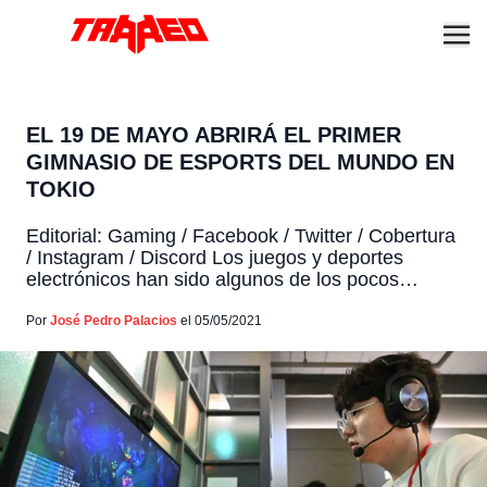
EL 19 DE MAYO ABRIRÁ EL PRIMER
GIMNASIO DE ESPORTS DEL MUNDO EN
TOKIO
Editorial: Gaming / Facebook / Twitter / Cobertura
/ Instagram / Discord Los juegos y deportes
electrónicos han sido algunos de los pocos
medios de entretenimiento que no sufrieron de
manera contundente los efectos de la, pandemia
Por
José Pedro Palacios
el 05/05/2021
de coronavirus, de hecho el encierro forzado de
las personas permitió el aumento significativo de
esta actividad. Ahora […]