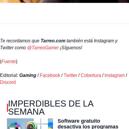
Te recordamos que
Tarreo.com
también está Instagram y
Twitter como
@TarreoGamer
¡Síguenos!
(
Fuente
)
Editorial:
Gaming
/
Facebook
/
Twitter
/
Cobertura
/
Instagram
/
Discord
IMPERDIBLES DE LA
SEMANA
Software gratuito
desactiva los programas