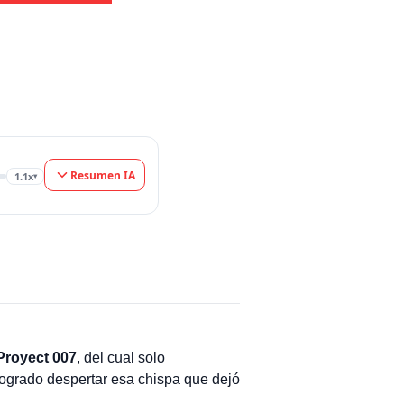
Resumen IA
1.1x
▾
Proyect 007
, del cual solo
logrado despertar esa chispa que dejó