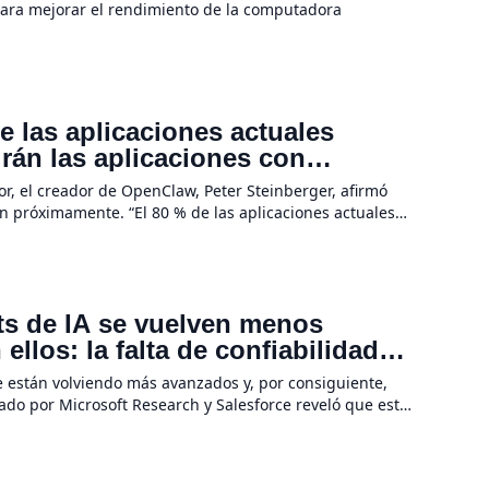
para mejorar el rendimiento de la computadora
 las aplicaciones actuales
irán las aplicaciones con
a hardware
r, el creador de OpenClaw, Peter Steinberger, afirmó
n próximamente. “El 80 % de las aplicaciones actuales
evolución de la IA no se […]
ots de IA se vuelven menos
llos: la falta de confiabilidad
e están volviendo más avanzados y, por consiguiente,
rado por Microsoft Research y Salesforce reveló que estas
 tareas se […]