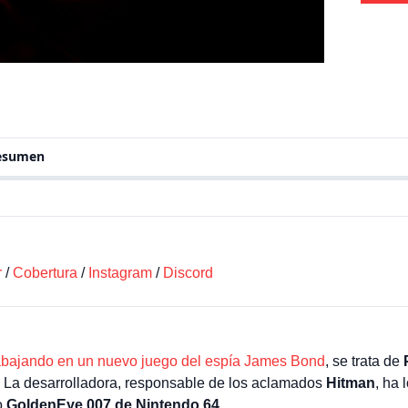
resumen
r
/
Cobertura
/
Instagram
/
Discord
trabajando en un nuevo juego del espía James Bond
, se trata de
. La desarrolladora, responsable de los aclamados
Hitman
, ha 
o
GoldenEye 007 de Nintendo 64.