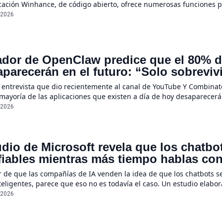
icación Winhance, de código abierto, ofrece numerosas funciones 
/2026
dor de OpenClaw predice que el 80% de
parecerán en el futuro: “Solo sobreviv
sores únicos o conexiones especiales 
 entrevista que dio recientemente al canal de YouTube Y Combinato
 mayoría de las aplicaciones que existen a día de hoy desaparecerá
ecerán por completo”, declaró Steinberger, quien asegura que la r
/2026
dio de Microsoft revela que los chatb
iables mientras más tiempo hablas con e
e un 112%
r de que las compañías de IA venden la idea de que los chatbots s
eligentes, parece que eso no es todavía el caso. Un estudio elabo
ientas a menudo se suelen “perder en la conversación” cuando sus
/2026