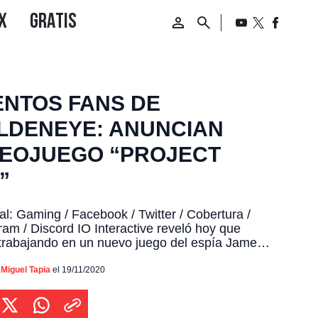
ENTOS FANS DE
LDENEYE: ANUNCIAN
DEOJUEGO “PROJECT
”
ial: Gaming / Facebook / Twitter / Cobertura /
ram / Discord IO Interactive reveló hoy que
trabajando en un nuevo juego del espía James
se trata de Proyect 007, del cual solo
mos un pequeño teaser tráiler. La
Miguel Tapia
el 19/11/2020
olladora, responsable de los aclamados Hitman,
rado despertar esa chispa que dejó en […]