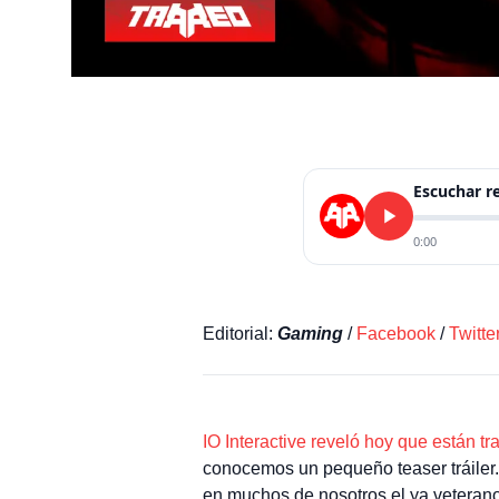
Escuchar 
0:00
Editorial:
Gaming
/
Facebook
/
Twitte
IO Interactive reveló hoy que están 
conocemos un pequeño teaser tráiler
en muchos de nosotros el ya veteran