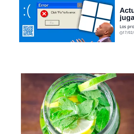
Act
juga
Los pr
17/02