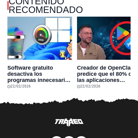
CONTENIDO
RECOMENDADO
Software gratuito
Creador de OpenClaw
desactiva los
predice que el 80% de
programas innecesarios
las aplicaciones
de Windows 11 y
actuales desaparecerá
22/02/2026
22/02/2026
optimiza el PC,
en el futuro: “Solo
reduciendo el uso de la
sobrevivirán las
RAM y mucho más
aplicaciones con
sensores únicos o
conexiones especiales
hardware