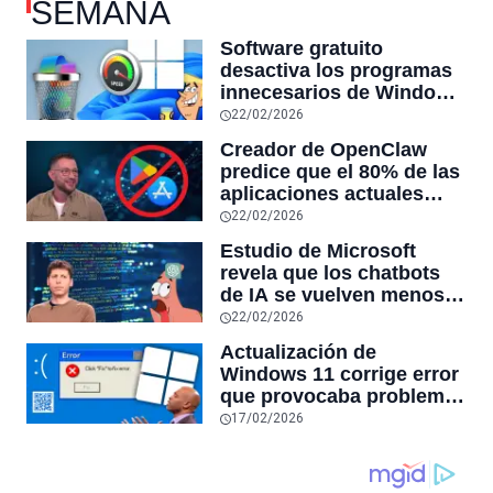
SEMANA
Software gratuito
desactiva los programas
innecesarios de Windows
11 y optimiza el PC,
22/02/2026
reduciendo el uso de la
Creador de OpenClaw
RAM y mucho más
predice que el 80% de las
aplicaciones actuales
desaparecerán en el
22/02/2026
futuro: “Solo sobrevivirán
Estudio de Microsoft
las aplicaciones con
revela que los chatbots
sensores únicos o
de IA se vuelven menos
conexiones especiales a
confiables mientras más
22/02/2026
hardware
tiempo hablas con ellos:
Actualización de
la falta de confiabilidad
Windows 11 corrige error
sube un 112%
que provocaba problemas
al jugar en PC: los
17/02/2026
pantallazos azules se
producían desde 2023