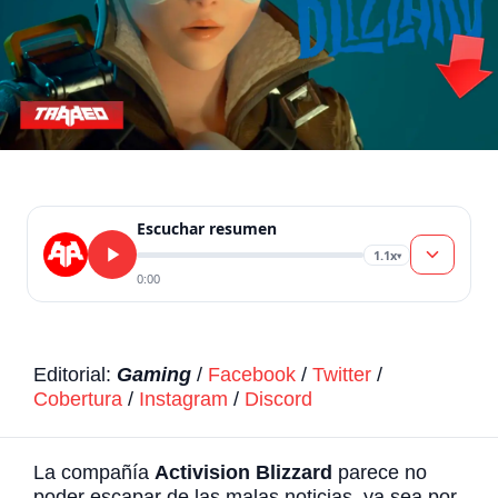
Escuchar resumen
1.1x
▾
0:00
Editorial:
Gaming
/
Facebook
/
Twitter
/
Cobertura
/
Instagram
/
Discord
La compañía
Activision Blizzard
parece no
poder escapar de las malas noticias, ya sea por