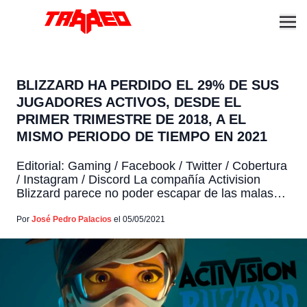
BLIZZARD HA PERDIDO EL 29% DE SUS
JUGADORES ACTIVOS, DESDE EL
PRIMER TRIMESTRE DE 2018, A EL
MISMO PERIODO DE TIEMPO EN 2021
Editorial: Gaming / Facebook / Twitter / Cobertura
/ Instagram / Discord La compañía Activision
Blizzard parece no poder escapar de las malas
noticias, ya sea por actores externos o por
propias decisiones de la empresa. Esta vez nos
Por
José Pedro Palacios
el 05/05/2021
enteramos, gracias a los anuncios financieros de
su primer trimestre, la fuerte perdida de jugadores
que […]