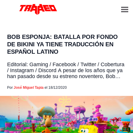
BOB ESPONJA: BATALLA POR FONDO
DE BIKINI YA TIENE TRADUCCIÓN EN
ESPAÑOL LATINO
Editorial: Gaming / Facebook / Twitter / Cobertura
/ Instagram / Discord A pesar de los años que ya
han pasado desde su estreno noventero, Bob
Esponja es un personaje que sigue encantando a
grandes y pequeños por igual. Todos los que
Por
José Miguel Tapia
el 18/12/2020
crecimos con esta esponja aún le guardamos un
cierto cariño a la serie […]