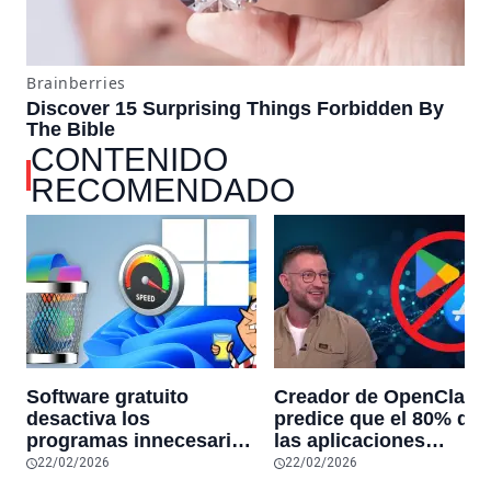
CONTENIDO
RECOMENDADO
Software gratuito
Creador de OpenClaw
desactiva los
predice que el 80% de
programas innecesarios
las aplicaciones
de Windows 11 y
actuales desaparecerá
22/02/2026
22/02/2026
optimiza el PC,
en el futuro: “Solo