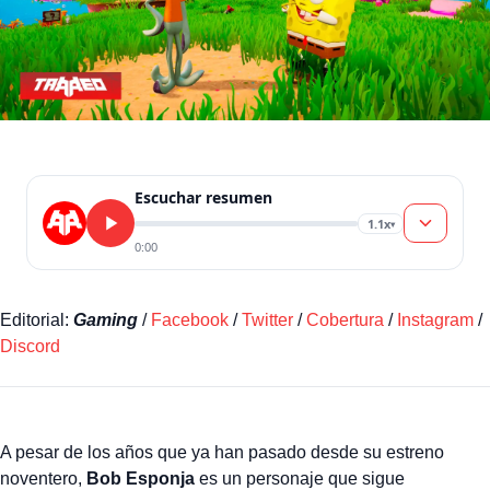
Escuchar resumen
1.1x
▾
0:00
Editorial:
Gaming
/
Facebook
/
Twitter
/
Cobertura
/
Instagram
/
Discord
A pesar de los años que ya han pasado desde su estreno
noventero,
Bob Esponja
es un personaje que sigue