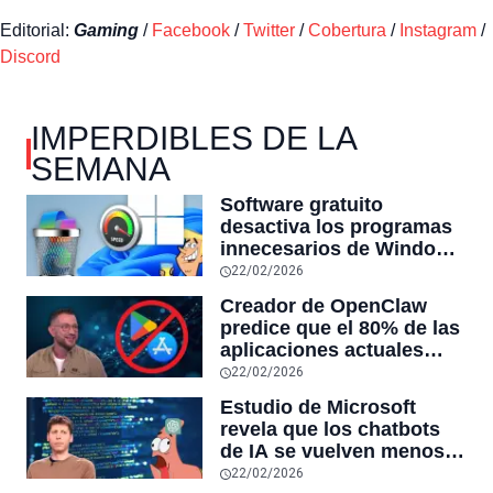
Editorial:
Gaming
/
Facebook
/
Twitter
/
Cobertura
/
Instagram
/
Discord
IMPERDIBLES DE LA
SEMANA
Software gratuito
desactiva los programas
innecesarios de Windows
11 y optimiza el PC,
22/02/2026
reduciendo el uso de la
Creador de OpenClaw
RAM y mucho más
predice que el 80% de las
aplicaciones actuales
desaparecerán en el
22/02/2026
futuro: “Solo sobrevivirán
Estudio de Microsoft
las aplicaciones con
revela que los chatbots
sensores únicos o
de IA se vuelven menos
conexiones especiales a
confiables mientras más
22/02/2026
hardware