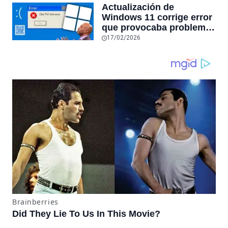
tiempo hablas con ellos:
Actualización de
la falta de confiabilidad
Windows 11 corrige error
sube un 112%
que provocaba problemas
al jugar en PC: los
17/02/2026
pantallazos azules se
producían desde 2023