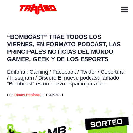
“BOMBCAST” TRAE TODOS LOS
VIERNES, EN FORMATO PODCAST, LAS
PRINCIPALES NOTICIAS DEL MUNDO
GAMER, GEEK Y DE LOS ESPORTS
Editorial: Gaming / Facebook / Twitter / Cobertura
/ Instagram / Discord El nuevo podcast llamado
“Bombcast” es un nuevo espacio para la
comunidad gamer y geek, amantes de los
videojuegos y de los esports. El programa de
Por
Tómas Espínola
el 11/06/2021
conversación, irá todos los días viernes a partir
de las 19:00hrs por Twitch. El espacio será
conformado […]