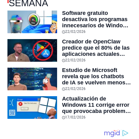
SEMANA
Software gratuito
desactiva los programas
innecesarios de Windows
11 y optimiza el PC,
22/02/2026
reduciendo el uso de la
Creador de OpenClaw
RAM y mucho más
predice que el 80% de las
aplicaciones actuales
desaparecerán en el
22/02/2026
futuro: “Solo sobrevivirán
Estudio de Microsoft
las aplicaciones con
revela que los chatbots
sensores únicos o
de IA se vuelven menos
conexiones especiales a
confiables mientras más
22/02/2026
hardware
tiempo hablas con ellos:
Actualización de
la falta de confiabilidad
Windows 11 corrige error
sube un 112%
que provocaba problemas
al jugar en PC: los
17/02/2026
pantallazos azules se
producían desde 2023