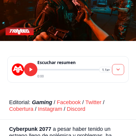
Escuchar resumen
1.1x
▾
0:00
Editorial:
Gaming
/
Facebook
/
Twitter
/
Cobertura
/
Instagram
/
Discord
Cyberpunk 2077
a pesar haber tenido un
estreno lleno de polémica y problemas, ha