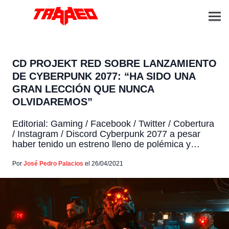
CD PROJEKT RED SOBRE LANZAMIENTO
DE CYBERPUNK 2077: “HA SIDO UNA
GRAN LECCIÓN QUE NUNCA
OLVIDAREMOS”
Editorial: Gaming / Facebook / Twitter / Cobertura
/ Instagram / Discord Cyberpunk 2077 a pesar
haber tenido un estreno lleno de polémica y
problemas, ha generado una ganancia nada
insignificante para el estudio CD Projekt Red.
Por
José Pedro Palacios
el 26/04/2021
Pero a pesar de haber logrado 13.7 millones de
unidades vendidas, el estudio polaco no se
encuentra conforme […]