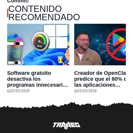
CONTENIDO
RECOMENDADO
Software gratuito
Creador de OpenClaw
desactiva los
predice que el 80% de
programas innecesarios
las aplicaciones
de Windows 11 y
actuales desaparecerá
22/02/2026
22/02/2026
optimiza el PC,
en el futuro: “Solo
reduciendo el uso de la
sobrevivirán las
RAM y mucho más
aplicaciones con
sensores únicos o
conexiones especiales
hardware