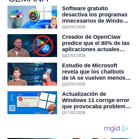
Software gratuito
desactiva los programas
innecesarios de Windows
11 y optimiza el PC,
22/02/2026
reduciendo el uso de la
Creador de OpenClaw
RAM y mucho más
predice que el 80% de las
aplicaciones actuales
desaparecerán en el
22/02/2026
futuro: “Solo sobrevivirán
Estudio de Microsoft
las aplicaciones con
revela que los chatbots
sensores únicos o
de IA se vuelven menos
conexiones especiales a
confiables mientras más
22/02/2026
hardware
tiempo hablas con ellos:
Actualización de
la falta de confiabilidad
Windows 11 corrige error
sube un 112%
que provocaba problemas
al jugar en PC: los
17/02/2026
pantallazos azules se
producían desde 2023