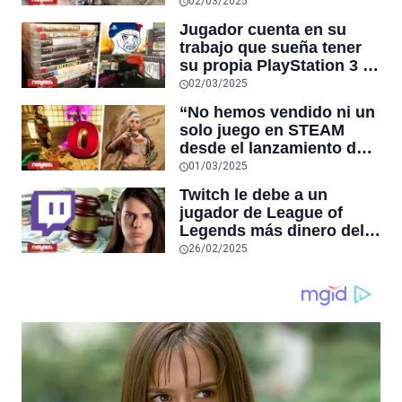
poder seguir jugando
02/03/2025
juntos, y el título superó
Jugador cuenta en su
el pico histórico de
trabajo que sueña tener
usuarios simultáneos de
su propia PlayStation 3 y
DOTA 2 en STEAM
un compañero le regala
02/03/2025
su antigua consola con
“No hemos vendido ni un
muchos clásicos
solo juego en STEAM
desde el lanzamiento de
Monster Hunter Wilds”,
01/03/2025
afirma desarrollador
Twitch le debe a un
japonés de juegos
jugador de League of
independientes
Legends más dinero del
que existe en el mundo
26/02/2025