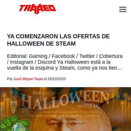
YA COMENZARON LAS OFERTAS DE
HALLOWEEN DE STEAM
Editorial: Gaming / Facebook / Twitter / Cobertura
/ Instagram / Discord Ya Halloween está a la
vuelta de la esquina y Steam, como ya nos tiene
acostumbrados en cada festividad, ha lanzado su
temporada de ofertas de noche de brujas. Como
Por
José Miguel Tapia
el 29/10/2020
es claro, las ofertas estarán enfocadas en los
juegos de terror, supervivencia y […]