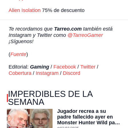
Alien Isolation
75% de descuento
Te recordamos que
Tarreo.com
también está
Instagram y Twitter como
@TarreoGamer
¡Síguenos!
(
Fuente
)
Editorial:
Gaming
/
Facebook
/
Twitter
/
Cobertura
/
Instagram
/
Discord
IMPERDIBLES DE LA
SEMANA
Jugador recrea a su
padre fallecido ayer en
Monster Hunter Wild para