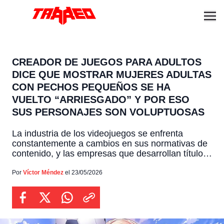
CREADOR DE JUEGOS PARA ADULTOS
DICE QUE MOSTRAR MUJERES ADULTAS
CON PECHOS PEQUEÑOS SE HA
VUELTO “ARRIESGADO” Y POR ESO
SUS PERSONAJES SON VOLUPTUOSAS
La industria de los videojuegos se enfrenta
constantemente a cambios en sus normativas de
contenido, y las empresas que desarrollan títulos
con temáticas más sugerentes deben navegar por
aguas cada vez más complicadas para poder
Por
Víctor Méndez
el 23/05/2026
llegar a sus jugadores sin sufrir cancelaciones u
otro tipo de restricciones. En este escenario se
encuentra Qureate, una compañía […]