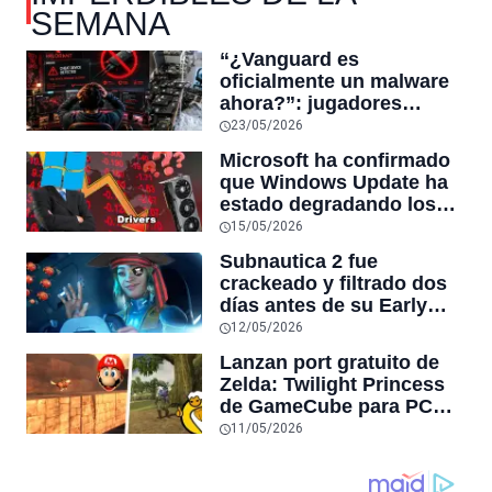
SEMANA
“¿Vanguard es
oficialmente un malware
ahora?”: jugadores
reaccionan al sistema
23/05/2026
antitrampas de
Microsoft ha confirmado
VALORANT tras inutilizar
que Windows Update ha
hardware usado por
estado degradando los
cheaters
controladores de GPU
15/05/2026
más recientes por otros
Subnautica 2 fue
más antiguos
crackeado y filtrado dos
días antes de su Early
Access en Steam,
12/05/2026
convirtiéndose en la
Lanzan port gratuito de
tercera filtración grande
Zelda: Twilight Princess
de la semana tras Forza
de GameCube para PC
Horizon 6
con 4K, frames sin límite,
11/05/2026
después de 6 años de
desarrollo, y Nintendo no