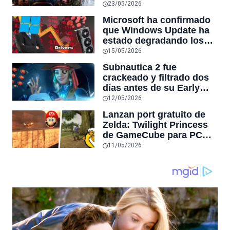
reaccionan al sistema
23/05/2026
antitrampas de
Microsoft ha confirmado
VALORANT tras inutilizar
que Windows Update ha
hardware usado por
estado degradando los
cheaters
controladores de GPU
15/05/2026
más recientes por otros
Subnautica 2 fue
más antiguos
crackeado y filtrado dos
días antes de su Early
Access en Steam,
12/05/2026
convirtiéndose en la
Lanzan port gratuito de
tercera filtración grande
Zelda: Twilight Princess
de la semana tras Forza
de GameCube para PC
Horizon 6
con 4K, frames sin límite,
11/05/2026
después de 6 años de
desarrollo, y Nintendo no
lo puede detener