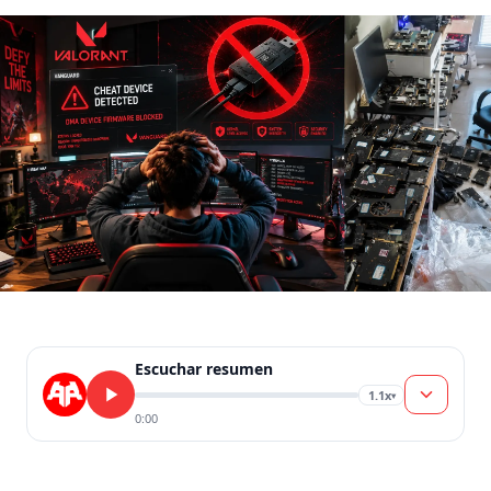
después de que […]
Escuchar resumen
1.1x
▾
0:00