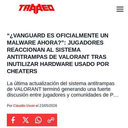
“¿VANGUARD ES OFICIALMENTE UN
MALWARE AHORA?”: JUGADORES
REACCIONAN AL SISTEMA
ANTITRAMPAS DE VALORANT TRAS
INUTILIZAR HARDWARE USADO POR
CHEATERS
La última actualización del sistema antitrampas
de VALORANT terminó generando una fuerte
discusión entre jugadores y comunidades de PC
gaming luego de que Riot Games confirmara que
Vanguard ahora puede inutilizar firmware utilizado
Por
Claudio Uson
el 23/05/2026
en dispositivos DMA empleados para hacer
trampas. La noticia rápidamente comenzó a
circular en Reddit, X y foros especializados