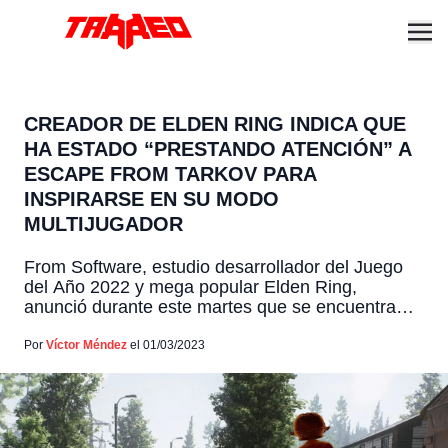
CREADOR DE ELDEN RING INDICA QUE
HA ESTADO “PRESTANDO ATENCIÓN” A
ESCAPE FROM TARKOV PARA
INSPIRARSE EN SU MODO
MULTIJUGADOR
From Software, estudio desarrollador del Juego
del Año 2022 y mega popular Elden Ring,
anunció durante este martes que se encuentra
desarrollando una próxima expansión para el
juego, llamada Shadow of the Erdtree. Y luego de
Por
Víctor Méndez
el 01/03/2023
esta noticia, se ha reportado que el creador de
Elden Ring, Hidetaka Miyazaki, confesó que ha
estado buscando inspiración […]