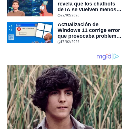
las aplicaciones con
revela que los chatbots
sensores únicos o
de IA se vuelven menos
conexiones especiales a
confiables mientras más
22/02/2026
hardware
tiempo hablas con ellos:
Actualización de
la falta de confiabilidad
Windows 11 corrige error
sube un 112%
que provocaba problemas
al jugar en PC: los
17/02/2026
pantallazos azules se
producían desde 2023