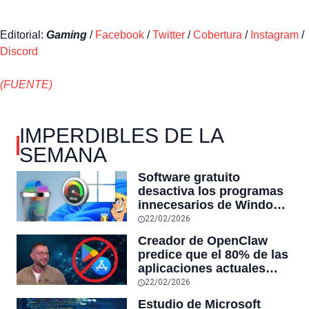
Editorial:
Gaming
/
Facebook
/
Twitter
/
Cobertura
/
Instagram
/
Discord
(FUENTE)
IMPERDIBLES DE LA
SEMANA
Software gratuito
desactiva los programas
innecesarios de Windows
11 y optimiza el PC,
22/02/2026
reduciendo el uso de la
Creador de OpenClaw
RAM y mucho más
predice que el 80% de las
aplicaciones actuales
desaparecerán en el
22/02/2026
futuro: “Solo sobrevivirán
Estudio de Microsoft