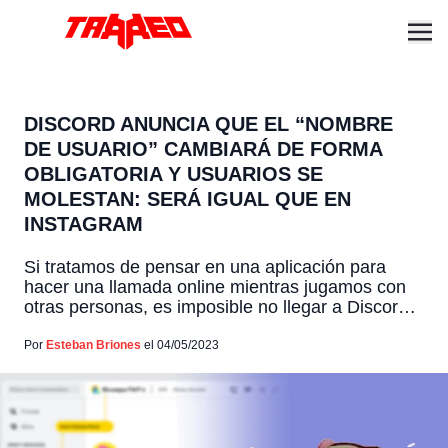
DISCORD ANUNCIA QUE EL “NOMBRE
DE USUARIO” CAMBIARÁ DE FORMA
OBLIGATORIA Y USUARIOS SE
MOLESTAN: SERÁ IGUAL QUE EN
INSTAGRAM
Si tratamos de pensar en una aplicación para
hacer una llamada online mientras jugamos con
otras personas, es imposible no llegar a Discord,
plataforma que se ha coronado como una de las
mejores para conversar con amigos mientras se
Por
Esteban Briones
el 04/05/2023
juega LoL o Minecraft, o simplemente para
compartir con comunidades que suelen estar
centradas a videojuegos. […]