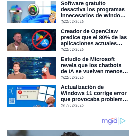
Software gratuito
desactiva los programas
innecesarios de Windows
11 y optimiza el PC,
22/02/2026
reduciendo el uso de la
Creador de OpenClaw
RAM y mucho más
predice que el 80% de las
aplicaciones actuales
desaparecerán en el
22/02/2026
futuro: “Solo sobrevivirán
Estudio de Microsoft
las aplicaciones con
revela que los chatbots
sensores únicos o
de IA se vuelven menos
conexiones especiales a
confiables mientras más
22/02/2026
hardware
tiempo hablas con ellos:
Actualización de
la falta de confiabilidad
Windows 11 corrige error
sube un 112%
que provocaba problemas
al jugar en PC: los
17/02/2026
pantallazos azules se
producían desde 2023