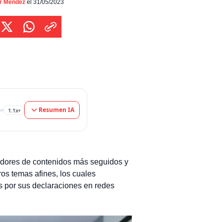
 de misterios sin resolver y otros temas afines,
or Méndez
el 31/05/2023
ales acompaña con su voz grave. Pero
amente, ha generado mayormente rechazo y
 polémicas […]
Resumen IA
1.1x
▾
adores de contenidos más seguidos y
ros temas afines, los cuales
 por sus declaraciones en redes