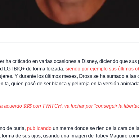
er ha criticado en varias ocasiones a Disney, diciendo que sus
ad LGTBIQ+ de forma forzada,
siendo por ejemplo sus últimos ob
eres. Y durante los últimos meses, Dross se ha sumado a las q
enita, quien pasó de ser blanca y pelirroja en la versión animada
a acuerdo $$$ con TWITCH, va luchar por “conseguir la libertad
ono de burla,
publicando
un meme donde se ríen de la cara de la 
la forma de sus ojos, usando una imagen de Tobey Maguire com