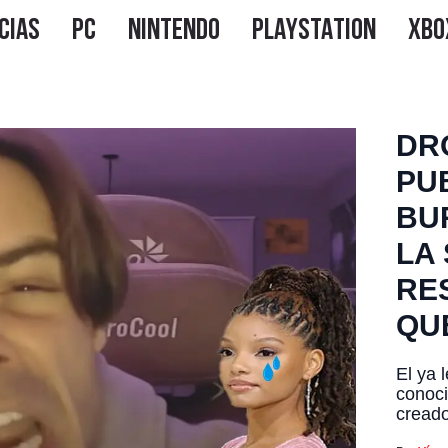
DR
PU
BU
LA 
RE
QUE
El ya 
conoci
creado
Latino