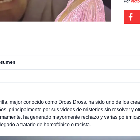
videos
Por
Víct
los cu
últim
varias
resumen
illa, mejor conocido como Dross Dross, ha sido uno de los cre
s, principalmente por sus videos de misterios sin resolver y ot
imamente, ha generado mayormente rechazo y varias polémicas
legado a tratarlo de homofóbico o racista.