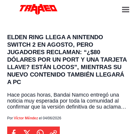
ELDEN RING LLEGA A NINTENDO
SWITCH 2 EN AGOSTO, PERO
JUGADORES RECLAMAN: “¿$80
DÓLARES POR UN PORT Y UNA TARJETA
LLAVE? ESTÁN LOCOS”, MIENTRAS SU
NUEVO CONTENIDO TAMBIÉN LLEGARÁ
A PC
Hace pocas horas, Bandai Namco entregó una
noticia muy esperada por toda la comunidad al
confirmar que la versión definitiva de su aclamado
título llegará pronto a nuestras manos,
anunciando que la “Tarnished Edition” de Elden
Por
Víctor Méndez
el 04/06/2026
Ring se lanzará en la nueva consola Nintendo
Switch 2 el próximo 28 de agosto, llegando en el