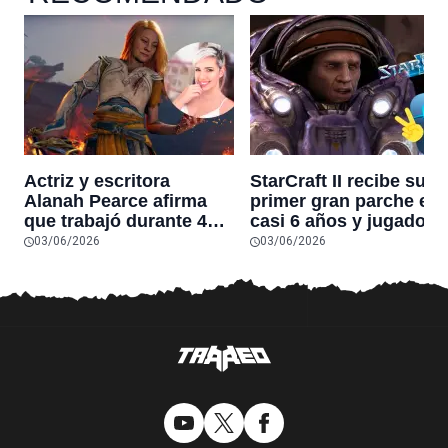
Actriz y escritora
StarCraft II recibe su
Alanah Pearce afirma
primer gran parche en
que trabajó durante 4
casi 6 años y jugadore
años creando God of
dicen que es
03/06/2026
03/06/2026
War: Laufey y los
“esencialmente un
jugadores creen que
juego nuevo”
“ahora todo tiene
sentido” tras ver su
tráiler