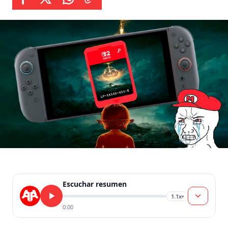
formato […]
Escuchar resumen
1.1x
▾
0:00