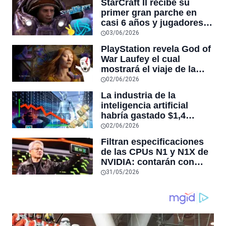
StarCraft II recibe su
primer gran parche en
casi 6 años y jugadores
dicen que es
03/06/2026
“esencialmente un juego
PlayStation revela God of
nuevo”
War Laufey el cual
mostrará el viaje de la
esposa de Kratos tras su
02/06/2026
muerte
La industria de la
inteligencia artificial
habría gastado $1,4
billones de dólares y aún
02/06/2026
no sería rentable, según
Filtran especificaciones
sitio que rastrea la
de las CPUs N1 y N1X de
economía de este auge
NVIDIA: contarán con
hasta 20 núcleos Arm y el
31/05/2026
modelo estándar llegará
en configuraciones de 12
y 10 núcleos