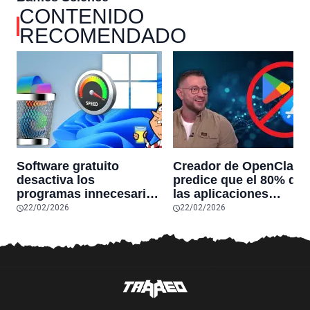
CONTENIDO
RECOMENDADO
Software gratuito
Creador de OpenClaw
desactiva los
predice que el 80% de
programas innecesarios
las aplicaciones
de Windows 11 y
actuales desaparecerá
22/02/2026
22/02/2026
optimiza el PC,
en el futuro: “Solo
reduciendo el uso de la
sobrevivirán las
RAM y mucho más
aplicaciones con
sensores únicos o
conexiones especiales
hardware