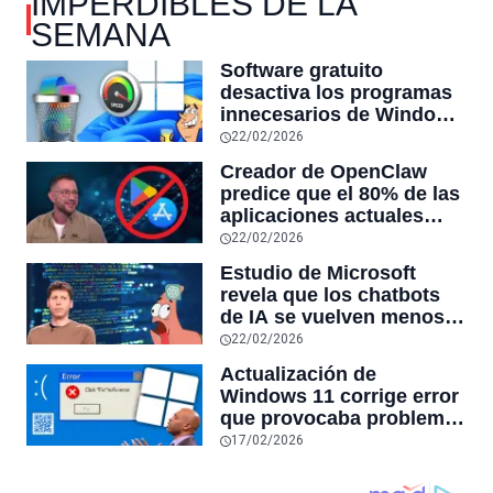
IMPERDIBLES DE LA
SEMANA
Software gratuito
desactiva los programas
innecesarios de Windows
11 y optimiza el PC,
22/02/2026
reduciendo el uso de la
Creador de OpenClaw
RAM y mucho más
predice que el 80% de las
aplicaciones actuales
desaparecerán en el
22/02/2026
futuro: “Solo sobrevivirán
Estudio de Microsoft
las aplicaciones con
revela que los chatbots
sensores únicos o
de IA se vuelven menos
conexiones especiales a
confiables mientras más
22/02/2026
hardware
tiempo hablas con ellos:
Actualización de
la falta de confiabilidad
Windows 11 corrige error
sube un 112%
que provocaba problemas
al jugar en PC: los
17/02/2026
pantallazos azules se
producían desde 2023