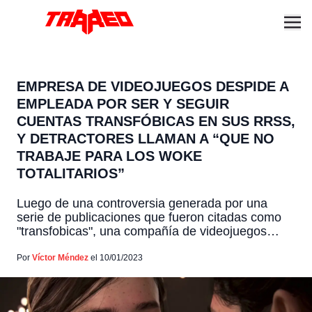
EMPRESA DE VIDEOJUEGOS DESPIDE A
EMPLEADA POR SER Y SEGUIR
CUENTAS TRANSFÓBICAS EN SUS RRSS,
Y DETRACTORES LLAMAN A “QUE NO
TRABAJE PARA LOS WOKE
TOTALITARIOS”
Luego de una controversia generada por una
serie de publicaciones que fueron citadas como
"transfobicas", una compañía de videojuegos
despidió a una de sus empleadas. Esto ya que
según las acusaciones, además siguió varias
Por
Víctor Méndez
el 10/01/2023
cuentas de redes sociales de tendencia
ultraderechista que se dedican a acosar a
minorías sexuales, publicando mensajes de odio