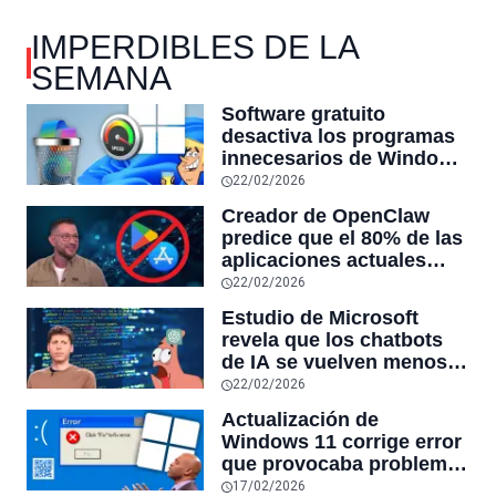
IMPERDIBLES DE LA
SEMANA
Software gratuito
desactiva los programas
innecesarios de Windows
11 y optimiza el PC,
22/02/2026
reduciendo el uso de la
Creador de OpenClaw
RAM y mucho más
predice que el 80% de las
aplicaciones actuales
desaparecerán en el
22/02/2026
futuro: “Solo sobrevivirán
Estudio de Microsoft
las aplicaciones con
revela que los chatbots
sensores únicos o
de IA se vuelven menos
conexiones especiales a
confiables mientras más
22/02/2026
hardware
tiempo hablas con ellos:
Actualización de
la falta de confiabilidad
Windows 11 corrige error
sube un 112%
que provocaba problemas
al jugar en PC: los
17/02/2026