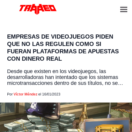
EMPRESAS DE VIDEOJUEGOS PIDEN
QUE NO LAS REGULEN COMO SI
FUERAN PLATAFORMAS DE APUESTAS
CON DINERO REAL
Desde que existen en los videojuegos, las
desarrolladoras han intentado que los sistemas
microtransacciones dentro de sus títulos, no sean
vistos como juegos de azar. Algo que han vuelto
a recalcar algunos representantes de la industria
Por
Víctor Méndez
el 16/01/2023
del gaming, quienes le piden al gobierno de la
India que separe a los videojuegos de los juegos
que […]