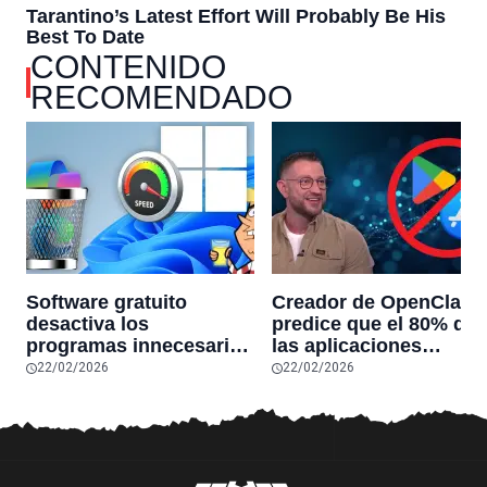
CONTENIDO
RECOMENDADO
Software gratuito
Creador de OpenClaw
desactiva los
predice que el 80% de
programas innecesarios
las aplicaciones
de Windows 11 y
actuales desaparecerá
22/02/2026
22/02/2026
optimiza el PC,
en el futuro: “Solo
reduciendo el uso de la
sobrevivirán las
RAM y mucho más
aplicaciones con
sensores únicos o
conexiones especiales